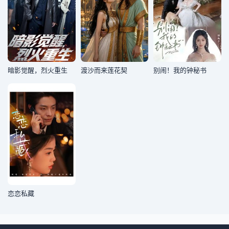
暗影觉醒，烈火重生
渡沙而来莲花契
别闹！我的钟秘书
恋恋私藏