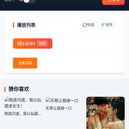
播放列表
测速
排序
全高清3
失败
全集完结
猜你喜欢
天尊让我啵一口
皓首问道，我以仙葫求长生！