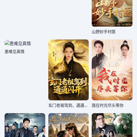
山野妙手村医
患难见真情
玄门老祖驾到，通通闪开
我在时光尽头等你