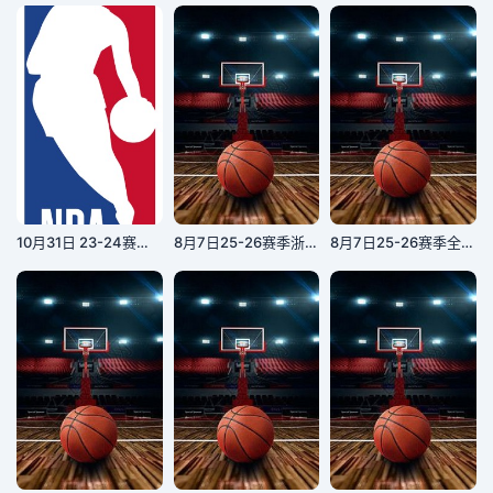
10月31日 23-24赛季NBA常规赛 爵士VS掘金
8月7日25-26赛季浙BA 苍南87VS64瑞安
8月7日25-26赛季全国青年篮球联赛 福建浔兴105VS108浙江稠州银行