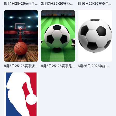
8月4日25-26赛季全国青年篮球联赛 新疆广汇79VS73浙江稠州银行
3月17日25-26赛季NBA常规赛 开拓者VS篮网
8月6日25-26赛季全国青年篮球联赛 山东山高87VS62福建浔兴
8月5日25-26赛季浙BA 浦江60VS67义乌
8月5日25-26赛季足球热身 赛曼城VSK联赛全明星
6月26日 2026美加墨世界杯小组赛 库拉索VS科特迪瓦