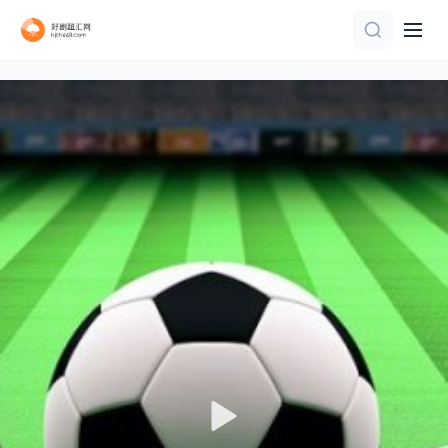
HD
正片
正片
正片
正片
正片
正片
正片
库拉索VS科特迪瓦
HD