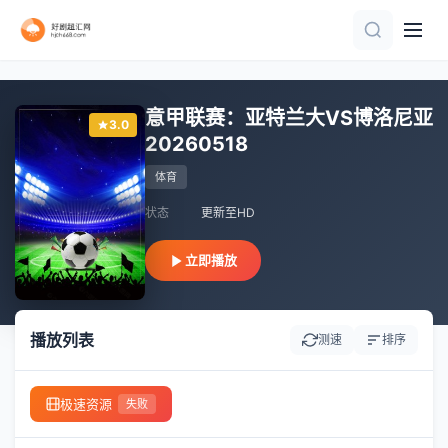
更新至HD
HD
更新至HD
20260802
正片
20260801
正片
正片
更新国语
20260801
意甲联赛：亚特兰大VS博洛尼亚
3.0
20260518
体育
状态
更新至HD
立即播放
播放列表
测速
排序
极速资源
失败