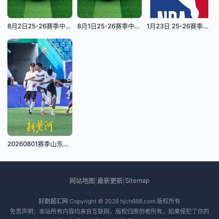
8月2日25-26赛季中超联赛 深圳新鹏城VS重庆铜梁龙
8月1日25-26赛季中乙联赛 贵州贵阳竞技VS深圳二零二八
1月23日 25-26赛季NBA常规赛 湖人VS快船$3小时6分17秒
20260801赛季山东省齐鲁足球超级联赛第12轮全场回放：济宁港航vs潍坊队
网站地图
最新更新
Sitemap
|
|
好剧超汇网
Copyright © 2026
hjch668.com
版权所有
免责声明：本站所有内容均来自互联网，版权归原创者所有，如果侵犯了你的