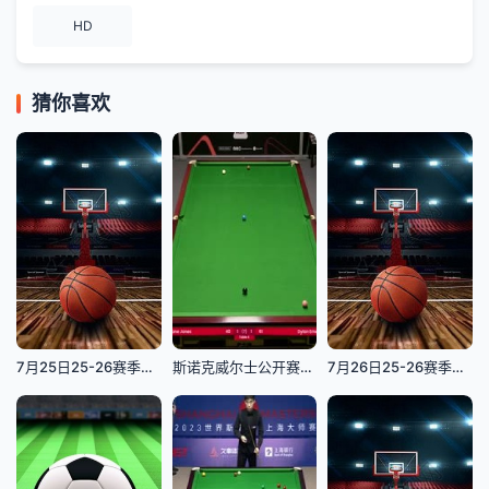
HD
猜你喜欢
7月25日25-26赛季桂BA 崇左市VS钦州市
斯诺克威尔士公开赛资格赛杜安·琼斯2-4迪伦·埃莫里20250204
7月26日25-26赛季全国女子篮球锦标赛 黑龙江队56VS92陕西榆林天泽