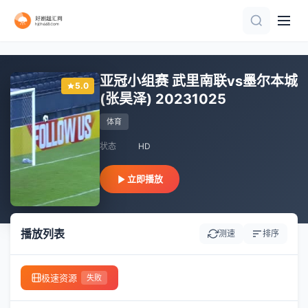
正片
HD
正片
正片
HD
正片
正片
正片
正片
正片
亚冠小组赛 武里南联vs墨尔本城
5.0
(张昊泽) 20231025
体育
状态
HD
立即播放
播放列表
测速
排序
极速资源
失败