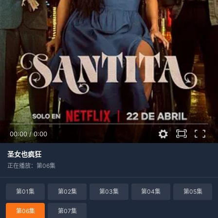
00:00
/
0:00
圣女也疯狂
正在播放：第06集
第01集
第02集
第03集
第04集
第05集
第06集
第07集