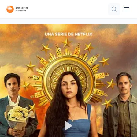
已完结
全集
已完结
全集
全集
第2集
第1集
全集
全集
全集