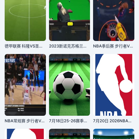
德甲联赛 科隆VS圣保利 20251206
2023斯诺克苏格兰公开赛刘宏宇2-4吕昊天20231213
NBA季后赛 步行者VS尼克斯 20240515
NBA常规赛 步行者VS开拓者 20240120
7月18日25-26赛季湖北省城市足球联赛 潜江龙虾队VS恩施小土豆队
7月20日 2026NBA夏季联赛 掘金VS猛龙