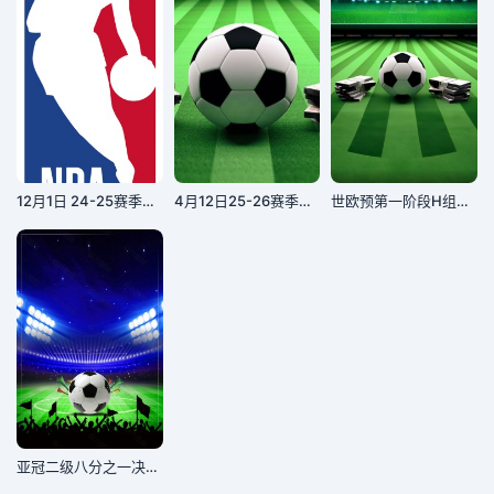
12月1日 24-25赛季NBA常规赛 76人VS活塞
4月12日25-26赛季意甲联赛 帕尔马VS那不勒斯
世欧预第一阶段H组第10轮 奥地利VS波黑
亚冠二级八分之一决赛：伊尔比德侯赛因VS德黑兰独立20260218