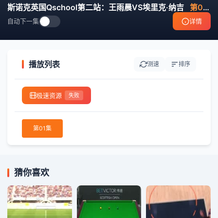
斯诺克英国Qschool第二站：王雨晨VS埃里克·纳吉
第01集
自动下一集
详情
播放列表
测速
排序
极速资源
失败
第01集
猜你喜欢