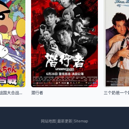
蜡笔小新：呼风唤雨！战国大合战粤语
潜行者
三个奶爸一个
网站地图
最新更新
Sitemap
|
|