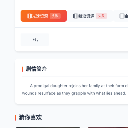
光速资源
新浪资源
失败
失败
正片
剧情简介
A prodigal daughter rejoins her family at their farm 
wounds resurface as they grapple with what lies ahead.
猜你喜欢