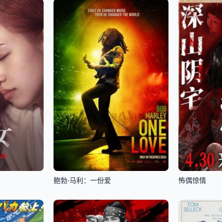
鲍勃·马利：一份爱
怖偶惊情