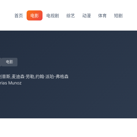
首页
电影
电视剧
综艺
动漫
体育
短剧
电影
利普斯,麦迪森·劳勒,约翰·派珀-弗格森
rias Munoz