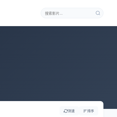
测速
排序