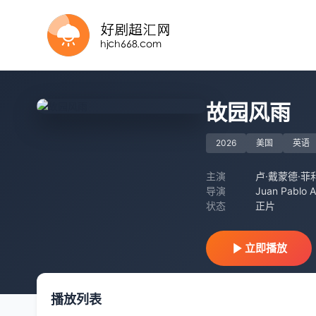
正片
正片
HD
正片
HD
正片
HD
更新第08集
HD中字
正片
故园风雨
2026
美国
英语
主演
卢·戴蒙德·菲
导演
Juan Pablo A
状态
正片
立即播放
播放列表