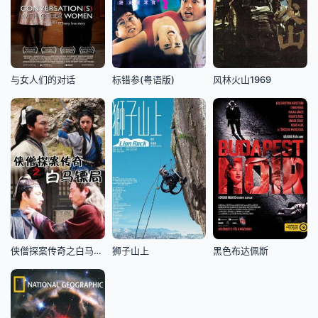
与女人们的对话
标错参(粤语版)
风林火山1969
侠僧探案传奇之白马镖局
狮子山上
黑色布达佩斯