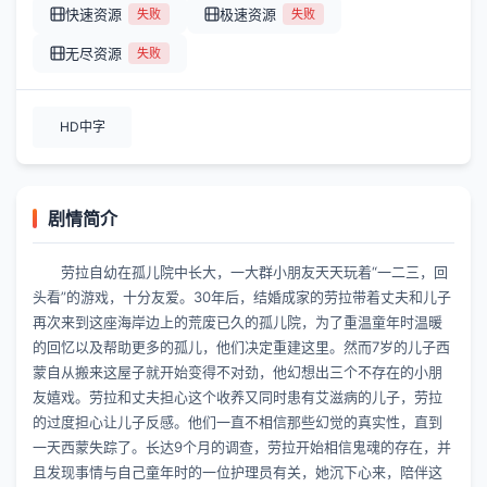
快速资源
极速资源
失败
失败
无尽资源
失败
HD中字
剧情简介
劳拉自幼在孤儿院中长大，一大群小朋友天天玩着“一二三，回
头看”的游戏，十分友爱。30年后，结婚成家的劳拉带着丈夫和儿子
再次来到这座海岸边上的荒废已久的孤儿院，为了重温童年时温暖
的回忆以及帮助更多的孤儿，他们决定重建这里。然而7岁的儿子西
蒙自从搬来这屋子就开始变得不对劲，他幻想出三个不存在的小朋
友嬉戏。劳拉和丈夫担心这个收养又同时患有艾滋病的儿子，劳拉
的过度担心让儿子反感。他们一直不相信那些幻觉的真实性，直到
一天西蒙失踪了。长达9个月的调查，劳拉开始相信鬼魂的存在，并
且发现事情与自己童年时的一位护理员有关，她沉下心来，陪伴这