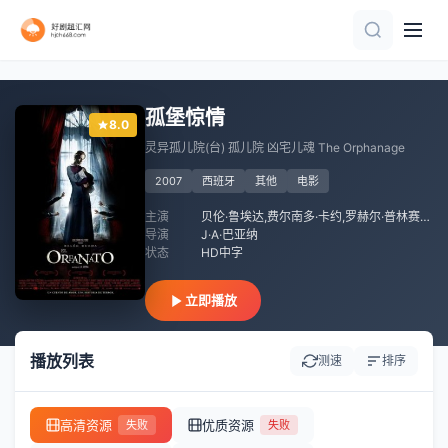
HD
正片
正片
正片
正片
HD
正片
HD中字
HD
孤堡惊情
8.0
灵异孤儿院(台) 孤儿院 凶宅儿魂 The Orphanage
2007
西班牙
其他
电影
主演
贝伦·鲁埃达,费尔南多·卡约,罗赫尔·普林赛普,玛贝尔·里维拉,Montserrat,Carulla,杰拉丁·卓别林
导演
J·A·巴亚纳
状态
HD中字
立即播放
播放列表
测速
排序
高清资源
优质资源
失败
失败