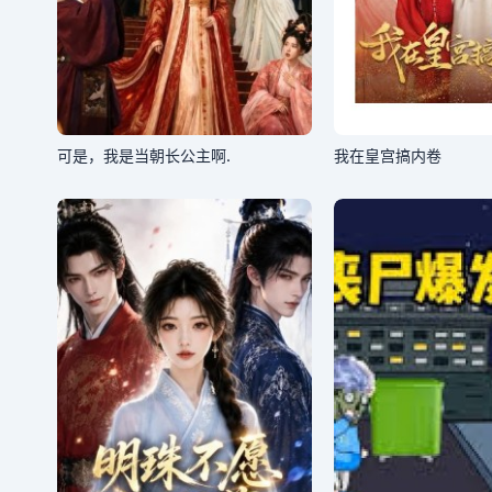
可是，我是当朝长公主啊.
我在皇宫搞内卷