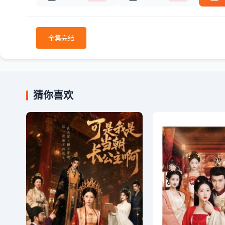
全集完结
猜你喜欢