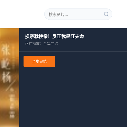
换亲就换亲！反正我是旺夫命
正在播放：全集完结
全集完结