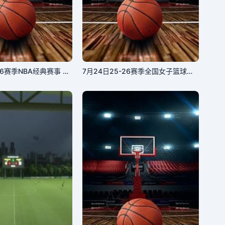
7月26日25-26赛季NBA经典赛事 勇士VS马刺
7月24日25-26赛季全国女子篮球锦标赛 武汉盛帆黄鹤106VS47黑龙江队