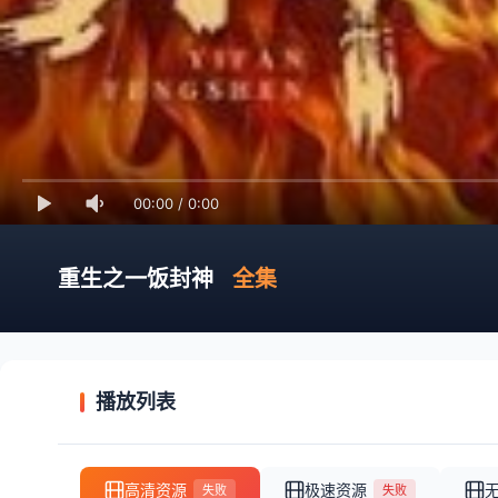
00:00
/
0:00
重生之一饭封神
全集
播放列表
高清资源
极速资源
失败
失败