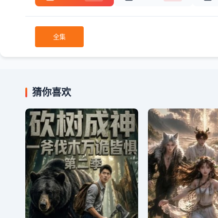
全集
猜你喜欢