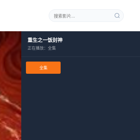
重生之一饭封神
正在播放：全集
全集