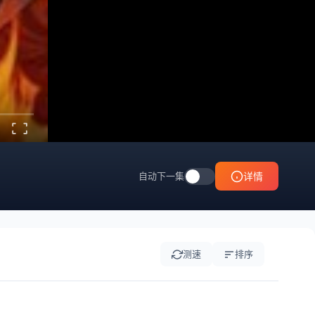
自动下一集
详情
测速
排序