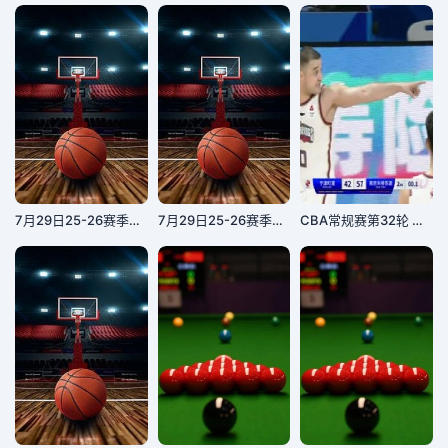
7月29日25-26赛季全国女子篮球锦标赛 黑龙江队43VS106山东赤水河酒
7月29日25-26赛季全国女子篮球锦标赛 新疆天山41VS84合肥文旅
CBA常规赛第32轮 宁波町渥VS南京头排苏酒 20240119(原声)