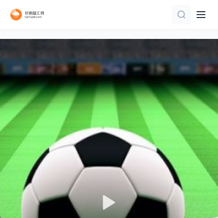
正片
正片
HD
正片
更新至HD
更新至HD
正片
正片
正片
正片