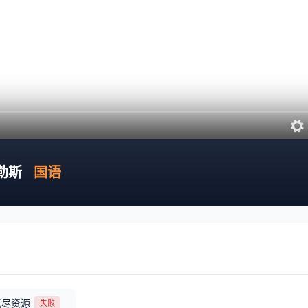
不勒斯
国语
无尽资源
失败