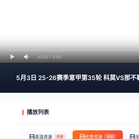
00:00
/
0:00
5月3日 25-26赛季意甲第35轮 科莫VS那
播放列表
高清资源
优质资源
失败
失败