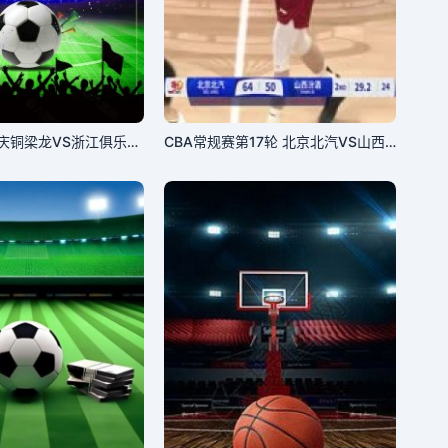
中超联赛：重庆铜梁龙VS浙江俱乐部绿城20260718
CBA常规赛第17轮 北京北汽VS山西汾酒 20241214