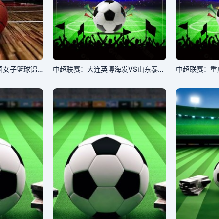
7月21日25-26赛季全国女子篮球锦标赛 浙江稠州银行63VS57东莞新世纪
中超联赛：大连英博海发VS山东泰山20260718