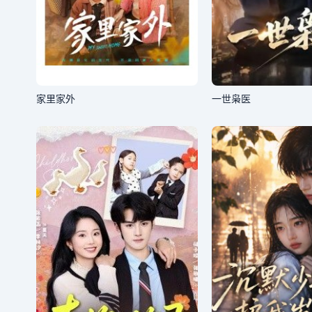
家里家外
一世枭医