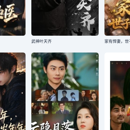
武神叶天齐
家有悍妻，世