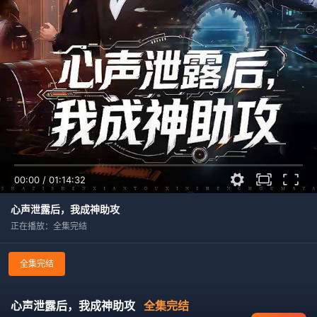
00:00
/
01:14:32
心声泄露后，我成神助攻
正在播放：全集完结
全集完结
心声泄露后，我成神助攻
全集完结