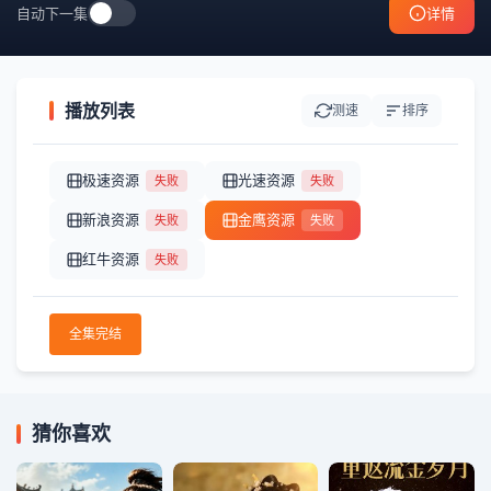
自动下一集
详情
播放列表
测速
排序
极速资源
光速资源
失败
失败
新浪资源
金鹰资源
失败
失败
红牛资源
失败
全集完结
猜你喜欢