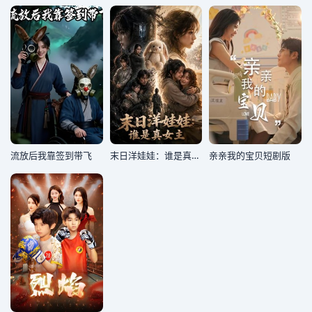
流放后我靠签到带飞
末日洋娃娃：谁是真女主
亲亲我的宝贝短剧版