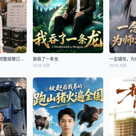
被早餐店踢出群后，我把整层楼订单给了隔壁
我吞了一条龙
一念镇世，为
2026 大陆
2026 大陆