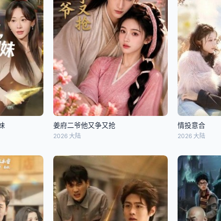
妹
姜府二爷他又争又抢
情投意合
2026 大陆
2026 大陆