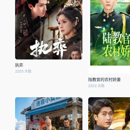
执弈
2205 大陆
陆教官的农村娇妻
2202 大陆