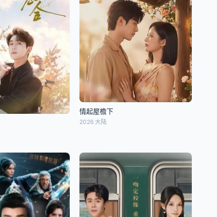
情起屋檐下
2026 大陆