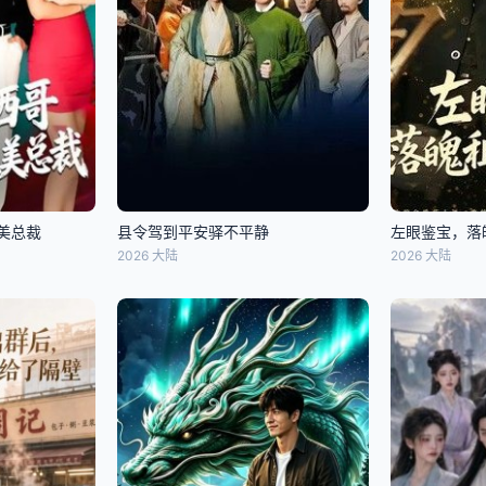
美总裁
县令驾到平安驿不平静
左眼鉴宝，落
2026 大陆
2026 大陆