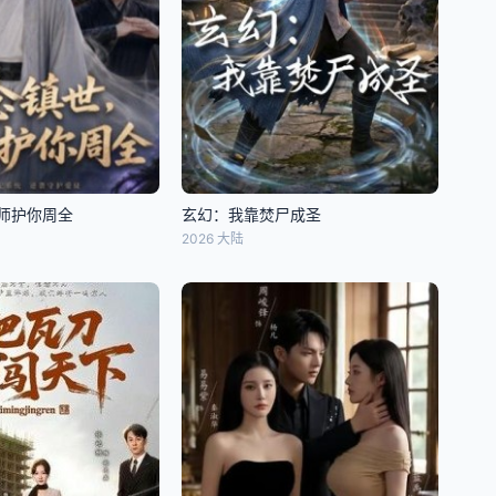
师护你周全
玄幻：我靠焚尸成圣
2026 大陆