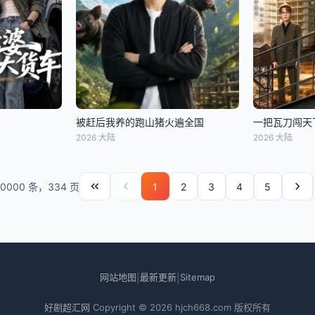
被赶后我养的跑山猪火遍全国
一把瓦刀闯天
2026 大陆
2026 大陆
10000 条，334 页
1
2
3
4
5
网站地图
最新更新
Sitemap
|
|
好剧超汇网
Copyright © 2026
hjch668.com
版权所有