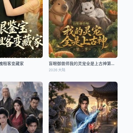
魄租客变藏家
盲眼御兽师我的灵宠全是上古神第二季
2026 大陆