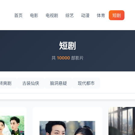
首页
电影
电视剧
综艺
动漫
体育
短剧
短剧
共
10000
部影片
转爽剧
古装仙侠
脑洞悬疑
现代都市