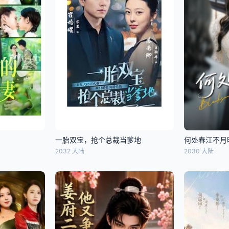
一胎双宝，抢个总裁当爹地
何处春江不月
2032 大陆
2030 大陆