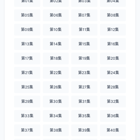
第01集
第02集
第03集
第04集
第66集
第67集
第68集
第69集
第70集
第05集
第06集
第07集
第08集
第71集
第72集
第73集
第74集
第75集
第09集
第10集
第11集
第12集
第76集
第77集
第78集
第79集
第80集
第13集
第14集
第15集
第16集
第81集
第82集
第83集
第84集
第85集
第17集
第18集
第19集
第20集
第86集
第87集
第88集
第89集
第90集
第91集
第92集
第93集
第94集
第95集
第21集
第22集
第23集
第24集
第96集
第97集
第98集
第99集
第100集
第25集
第26集
第27集
第28集
第101集
第102集
第103集
第104集
第105集
第29集
第30集
第31集
第32集
第106集
第107集
第108集
第109集
第110集
第33集
第34集
第35集
第36集
第111集
第112集
第113集
第114集
第115集
第37集
第38集
第39集
第40集
第116集
第117集
第118集
第119集
第120集