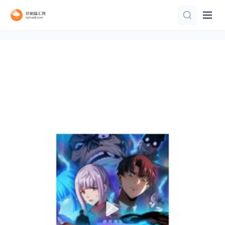
已完结
更新至15集
连载中 连载到6集
完结
已完结
正片
第1集完结
第50集已完结
全7集
已完结 共6集