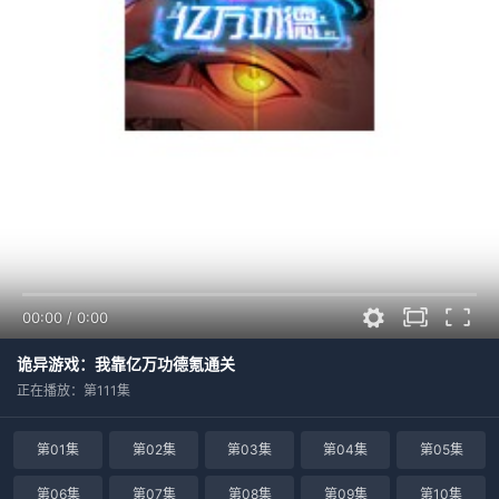
00:00
/
0:00
诡异游戏：我靠亿万功德氪通关
正在播放：第111集
第01集
第02集
第03集
第04集
第05集
第06集
第07集
第08集
第09集
第10集