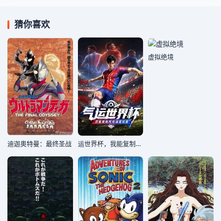
猜你喜欢
虚拟绝境
迪迦奥特曼：最终圣战
运世界杯，我能复制所有球星技能