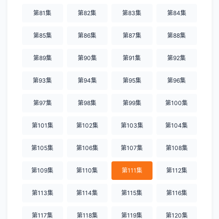
第81集
第82集
第83集
第84集
第85集
第86集
第87集
第88集
第89集
第90集
第91集
第92集
第93集
第94集
第95集
第96集
第97集
第98集
第99集
第100集
第101集
第102集
第103集
第104集
第105集
第106集
第107集
第108集
第109集
第110集
第111集
第112集
第113集
第114集
第115集
第116集
第117集
第118集
第119集
第120集