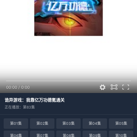
00:00
/
0:00
诡异游戏：我靠亿万功德氪通关
正在播放：第83集
第01集
第02集
第03集
第04集
第05集
第06集
第07集
第08集
第09集
第10集