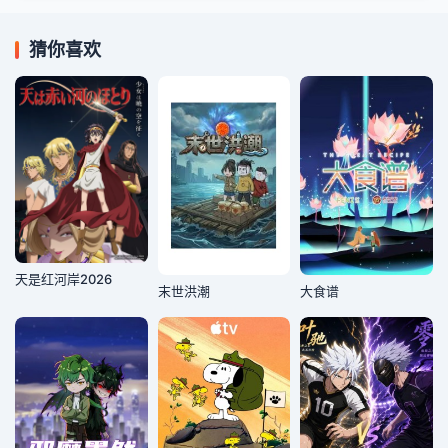
猜你喜欢
天是红河岸2026
末世洪潮
大食谱