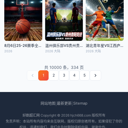
8月6日25-26赛季全国青年篮球联赛 天津荣钢64VS99北京首钢
温州俱乐部VS贵州贵阳竞技
湖北青年星VS江西庐山
2026
2026 大陆
2026 大陆
共 10000 条，334 页
1
2
3
4
5
网站地图
最新更新
Sitemap
|
|
好剧超汇网
Copyright © 2026
hjch668.com
版权所有
免责声明：本站所有内容均来自互联网，版权归原创者所有，如果侵犯了你的
权益，请通知我们，我们会及时删除侵权内容，谢谢合作。