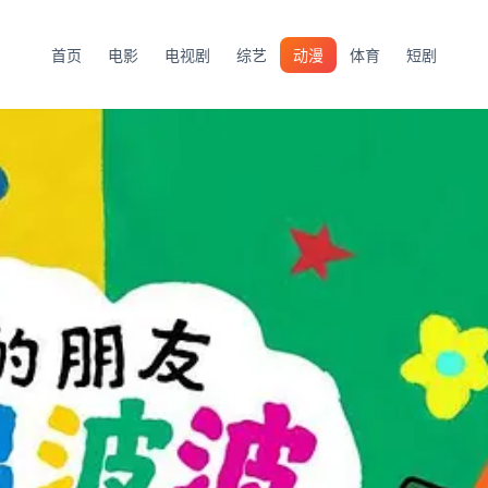
首页
电影
电视剧
综艺
动漫
体育
短剧