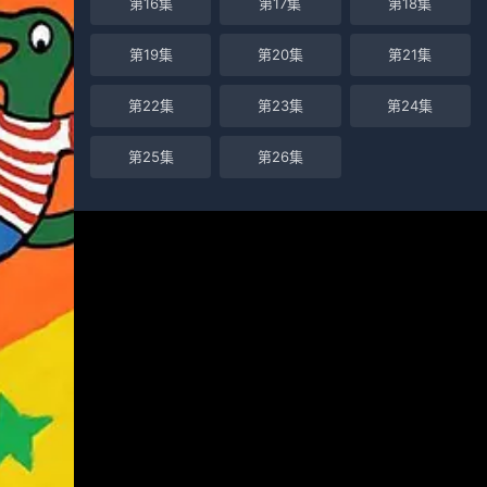
第16集
第17集
第18集
第19集
第20集
第21集
第22集
第23集
第24集
第25集
第26集