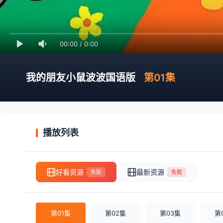
00:00
/
0:00
我的朋友小鼠波波国语版
第01集
播放列表
好看资源
最新资源
失败
失败
第01集
第02集
第03集
第