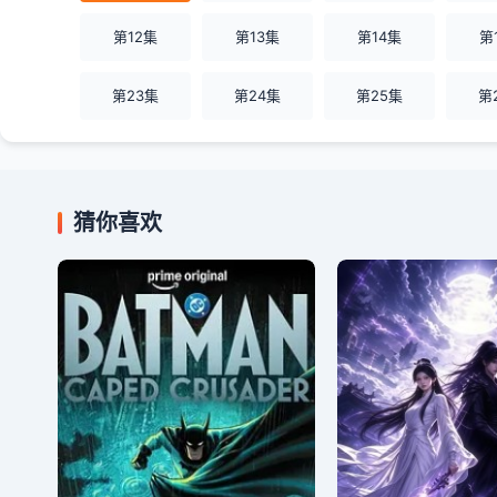
第12集
第13集
第14集
第
第23集
第24集
第25集
第
猜你喜欢