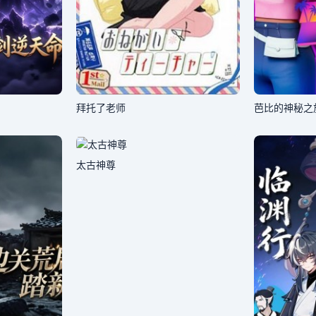
拜托了老师
芭比的神秘之
太古神尊