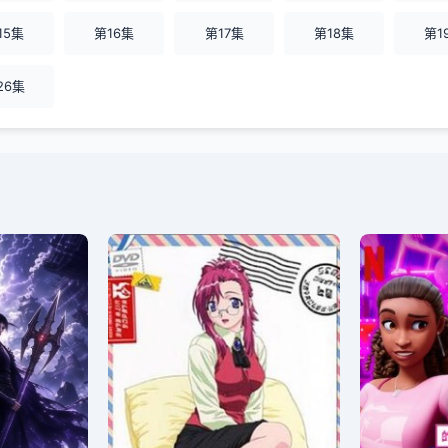
15集
第16集
第17集
第18集
第1
26集