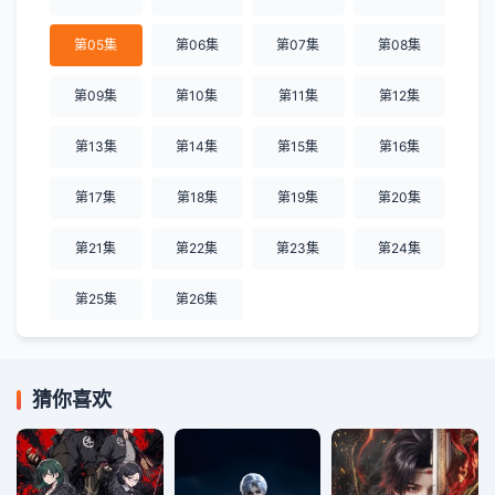
第05集
第06集
第07集
第08集
第09集
第10集
第11集
第12集
第13集
第14集
第15集
第16集
第17集
第18集
第19集
第20集
第21集
第22集
第23集
第24集
第25集
第26集
猜你喜欢