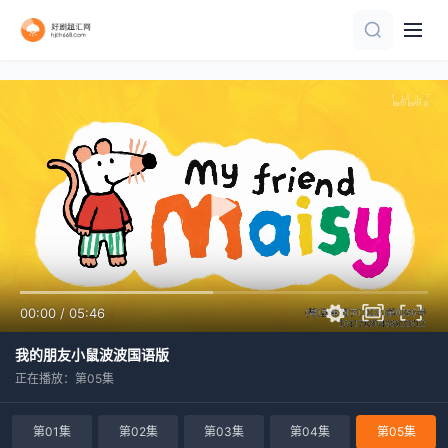
更新至05集
第19集
更新第07集
第1集完结
更新至15集
全10集
连载中 连载到4集
第11集完结
连载中 连载到18集
已完结
00:00
/
05:46
我的朋友小鼠波波国语版
正在播放：第05集
第01集
第02集
第03集
第04集
第05集