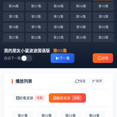
第06集
第07集
第08集
第09集
第10集
第11集
第12集
第13集
第14集
第15集
第16集
第17集
第18集
第19集
第20集
第21集
第22集
第23集
第24集
第25集
第26集
我的朋友小鼠波波国语版
第05集
自动下一集
下一集
详情
播放列表
测速
排序
好看资源
最新资源
失败
失败
第01集
第02集
第03集
第04集