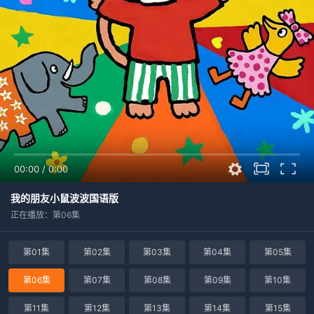
00:00
/
0:00
我的朋友小鼠波波国语版
正在播放：第06集
第01集
第02集
第03集
第04集
第05集
第06集
第07集
第08集
第09集
第10集
第11集
第12集
第13集
第14集
第15集