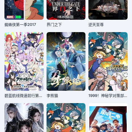
蜘蛛侠第一季2017
界门之下
逆天至尊
碧蓝航线微速前行第2季
李熊猫
1999！神秘学对策部(中配版)