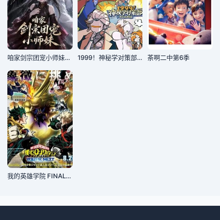
咱家剑宗团宠小师妹第二季
1999！神秘学对策部英语
茶啊二中第6季
我的英雄学院 FINAL SEASON 特别篇