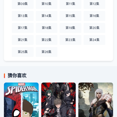
第09集
第10集
第11集
第12集
第13集
第14集
第15集
第16集
第17集
第18集
第19集
第20集
第21集
第22集
第23集
第24集
第25集
第26集
猜你喜欢