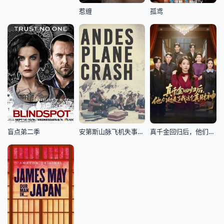
惹缠
孤鸢
盲点弟二季
安第斯山脉飞机失事第一季
真千金回归后，他们赶走了我这个真财神