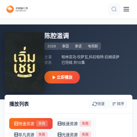
已完结
更新至02集
已完结
已完结 共6集
全集
全24集
第22集完结
已完结 共3集
全集
已完结 共6集
陈腔滥调
2026
泰国
泰语
电视剧
主演
帕林亚功·坎萨瓦,科拉帕特·拉姆诺伊
状态
已完结 共10集
立即播放
播放列表
测速
排序
快速资源
极速资源
失败
失败
非凡资源
光速资源
失败
失败