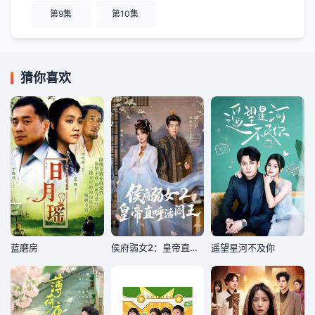
第9集
第10集
猜你喜欢
蓝磨房
侯府弱女2：皇帝直呼活阎王
遥望星河不及你