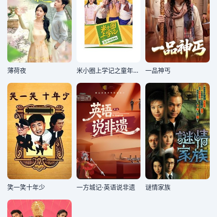
薄荷夜
米小圈上学记之童年时光机
一品神丐
笑一笑十年少
一方城记·英语说非遗
谜情家族