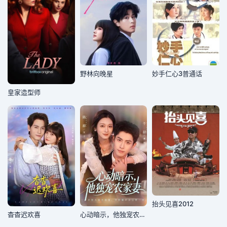
野林向晚星
妙手仁心3普通话
皇家造型师
抬头见喜2012
杳杳迟欢喜
心动暗示，他独宠农家妻