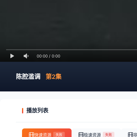
00:00
/
0:00
陈腔滥调
第2集
播放列表
快速资源
极速资源
失败
失败