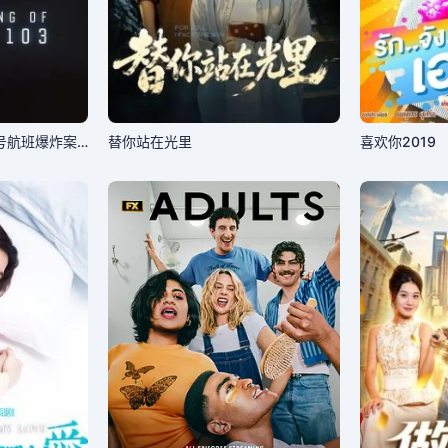
洛克比：泛美航空103号航班爆炸案第一季
替你站在光里
喜欢你2019