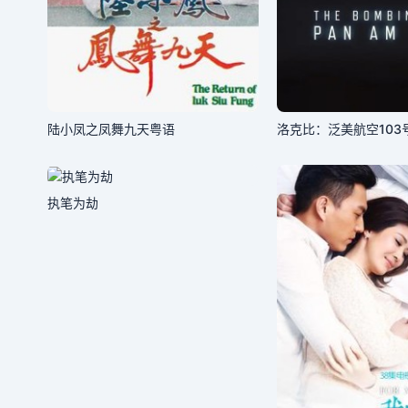
陆小凤之凤舞九天粤语
执笔为劫