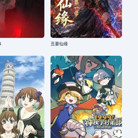
6
丑妻仙缘