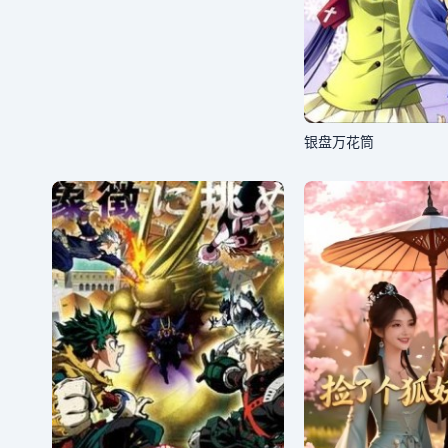
银盘万花筒