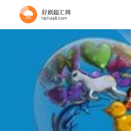
第45集完结
连载中 连载到3集
第40集已完结
已完结
更新至08集
第20集
第32集
全1集
已完结
第3集