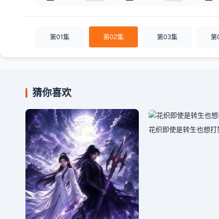
第01集
第02集
第03集
第
猜你喜欢
花织即使是转生也想打