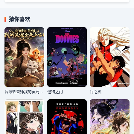
猜你喜欢
盲眼御兽师我的灵宠全是上古神第三季
怪物之门
间之楔