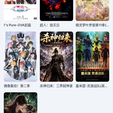
I''s Pure-OVA前篇
超人：毁灭日
精灵梦叶罗丽第11季(下)
偶像集结！第二季
杀神归来：三界弑神录
嘉米提-灵源战队​(英文版)