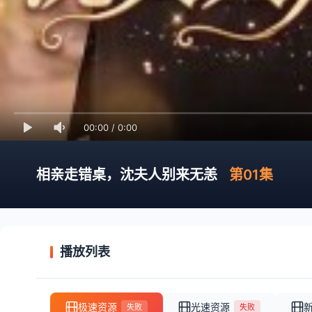
00:00
/
0:00
相亲走错桌，沈夫人别来无恙
第01集
播放列表
极速资源
光速资源
失败
失败