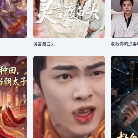
灵言渡白头
老板你的追妻K