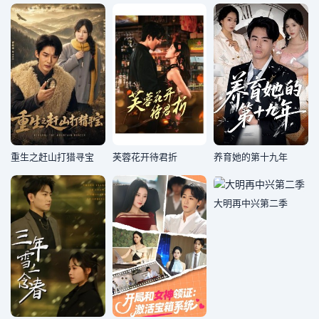
重生之赶山打猎寻宝
芙蓉花开待君折
养育她的第十九年
大明再中兴第二季