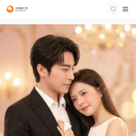
完结
更新全集
已完结
完结
第86集完结
正片
全62集
完结
完结
全集完结