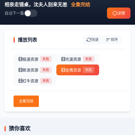
相亲走错桌，沈夫人别来无恙
全集完结
自动下一集
详情
播放列表
测速
排序
极速资源
光速资源
失败
失败
新浪资源
金鹰资源
失败
失败
红牛资源
失败
全集完结
猜你喜欢