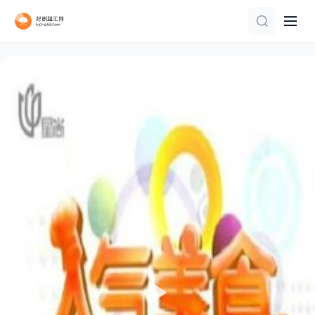
更新至20260808(第1期陪看下)
第1集完结
第2期完结
更新至20260802期
第3期
连载中 连载到2期
完结
更新至20260807期
第11期完结
山河铸碑，致敬独库筑路英雄