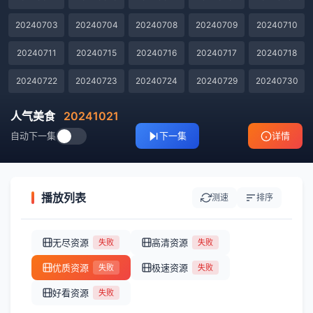
20240703
20240704
20240708
20240709
20240710
20240711
20240715
20240716
20240717
20240718
20240722
20240723
20240724
20240729
20240730
20240731
20240801
20240805
20240806
20240807
人气美食
20241021
自动下一集
下一集
详情
20240808
20240812
20240813
20240814
20240815
20240819
20240820
20240821
20240822
20240826
20240827
20240828
20240829
20240902
20240903
播放列表
测速
排序
20240904
20240905
20240909
20240910
20240911
无尽资源
高清资源
失败
失败
20240912
20240916
20240917
20240918
20240919
优质资源
极速资源
失败
失败
20240930
20241008
20241010
20241014
20241016
好看资源
失败
20241017
20241021
20241024
20241028
20241030