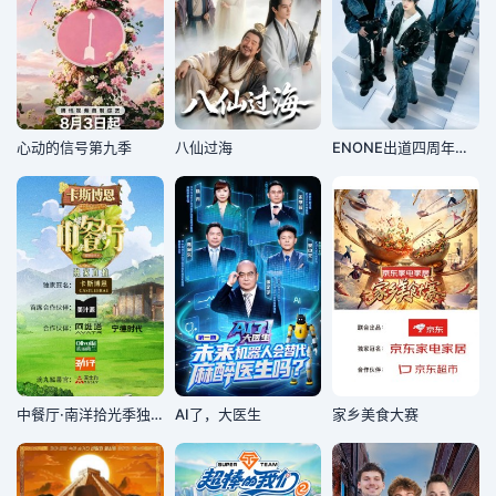
心动的信号第九季
八仙过海
ENONE出道四周年特别专场全记录
中餐厅·南洋拾光季独家直拍
AI了，大医生
家乡美食大赛