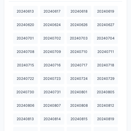
20241031
20241104
20241105
20241106
20241107
20240613
20240617
20240618
20240619
20241111
20241113
20241114
20241118
20241119
20240620
20240624
20240626
20240627
20241120
20241121
20241125
20241126
20241127
20240701
20240702
20240703
20240704
20241202
20241203
20241204
20241205
20241209
20240708
20240709
20240710
20240711
20241210
20241225
20241226
20250105
20250106
20240715
20240716
20240717
20240718
20250123
20250211
20250219
20250331
20250407
20250416
20250423
20250428
20250429
20250529
20240722
20240723
20240724
20240729
20250609
20250616
20250630
20250703
20250707
20240730
20240731
20240801
20240805
20250717
20250721
20250805
20250820
20250828
20240806
20240807
20240808
20240812
20250901
20250902
20250908
20250916
20250917
20240813
20240814
20240815
20240819
20250922
20250924
20250925
20250929
20251009