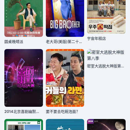
宇宙年糕店
圆桌晚晴派
老大哥(美版)第二十八季
密室大逃脱大神版第八季
2014北京喜剧幽默大赛
要不要去吃碗泡面？