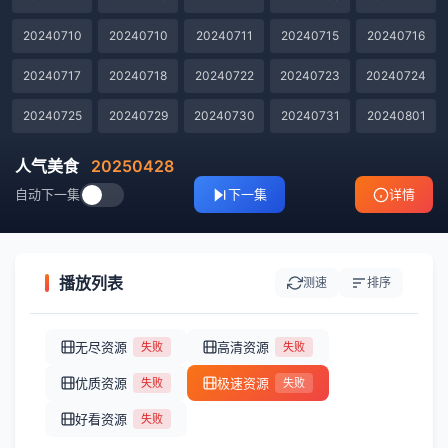
20240710
20240710
20240711
20240715
20240716
20240717
20240718
20240722
20240723
20240724
20240725
20240729
20240730
20240731
20240801
20240805
20240806
20240807
20240808
20240812
人气美食
20250428
自动下一集
下一集
详情
20240813
20240814
20240815
20240819
20240820
20240821
20240822
20240826
20240827
20240828
20240829
20240902
20240903
20240904
20240905
播放列表
测速
排序
20240909
20240910
20240911
20240912
20240916
无尽资源
高清资源
失败
失败
20240917
20240918
20240919
20240930
20241008
优质资源
极速资源
失败
失败
20241010
20241014
20241016
20241017
20241021
好看资源
失败
20241024
20241028
20241030
20241031
20241104