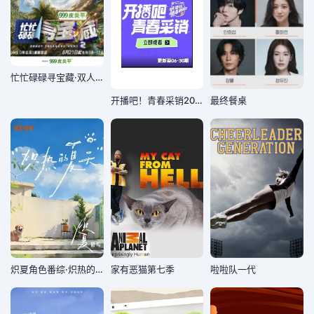
忙忙碌碌寻宝藏·双人成行季
开播吧！青春采销2026
最终餐桌
炽夏角色番综·炽热的夏天
家有恶猫第七季
啦啦队一代