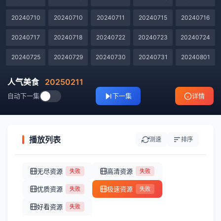
20240710
20240710
20240711
20240715
20240716
20240717
20240718
20240722
20240723
20240724
20240725
20240729
20240730
20240731
20240801
20240805
20240806
20240807
20240808
20240812
人气美食
20250211
自动下一集
下一集
详情
20240813
20240814
20240815
20240819
20240820
20240821
20240822
20240826
20240827
20240828
20240829
20240902
20240903
20240904
20240905
播放列表
测速
排序
20240909
20240910
20240911
20240912
20240916
无尽资源
高清资源
失败
失败
20240917
20240918
20240919
20240930
20241008
优质资源
极速资源
失败
失败
20241010
20241014
20241016
20241017
20241021
好看资源
失败
20241024
20241028
20241030
20241031
20241104