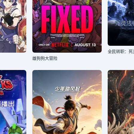
全民转职：死
雄狗狗大冒险