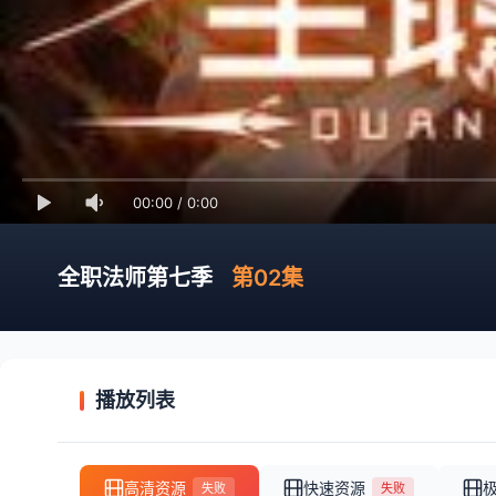
00:00
/
0:00
全职法师第七季
第02集
播放列表
高清资源
快速资源
失败
失败