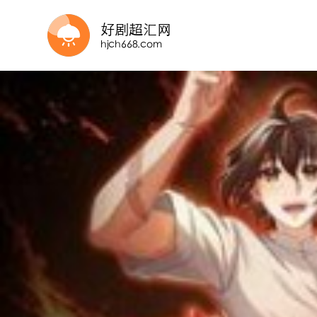
第39集完结
更新至04集
HD中字
更新至07集
第4集
更新至第1集
已完结 共52集
第49集
更新至第07集
已完结 共40集