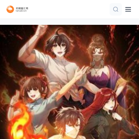
第14集
第8集完结
第3集
第15集
第64集完结
更新至04集
HD国语
第17集完结
已完结 共13集
已完结