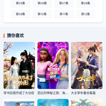
第05集
第06集
第07集
第08集
第09集
第10集
第11集
第12集
猜你喜欢
穿书后我作成了大功臣
芭比的神秘之旅：海滩探案集国语版
大主宰年番合集篇