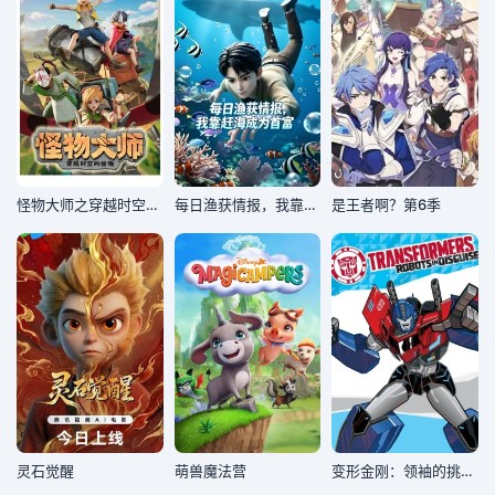
​怪物大师之穿越时空的怪物​
每日渔获情报，我靠赶海成为首富
是王者啊？第6季
灵石觉醒
萌兽魔法营
变形金刚：领袖的挑战第二季