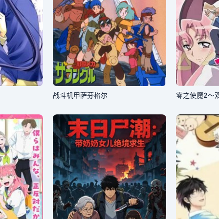
战斗机甲萨芬格尔
零之使魔2～