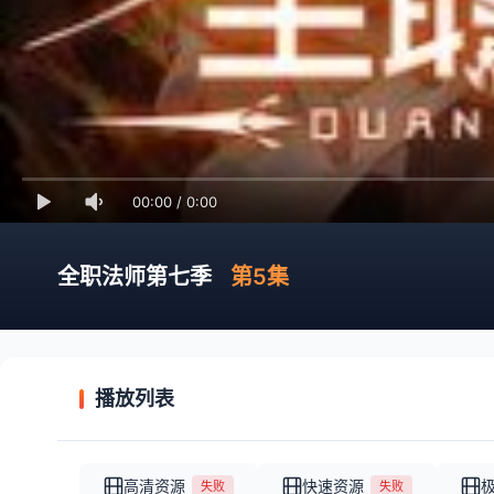
00:00
/
0:00
全职法师第七季
第5集
播放列表
高清资源
快速资源
失败
失败