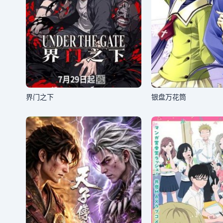
界门之下
银盘万花筒