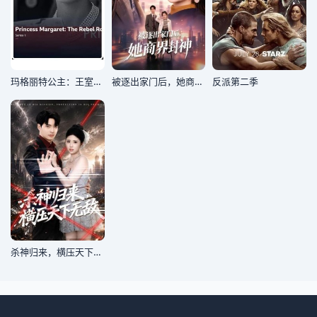
玛格丽特公主：王室叛逆
被逐出家门后，她商界封神
反派第二季
杀神归来，横压天下无敌