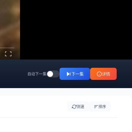
自动下一集
下一集
详情
测速
排序