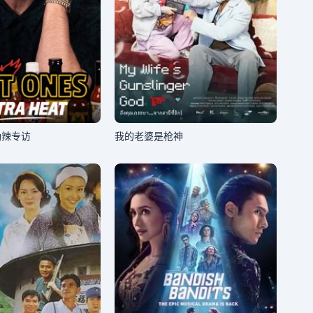
：劲辣专访
我的老婆是枪神