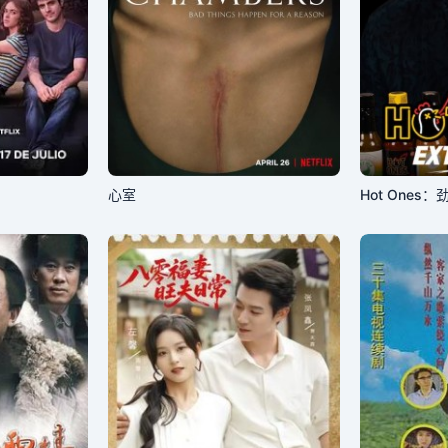
心室
Hot Ones