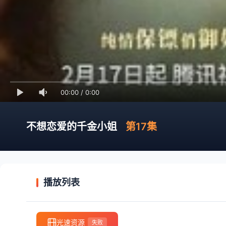
00:00
/
0:00
不想恋爱的千金小姐
第17集
播放列表
光速资源
失败