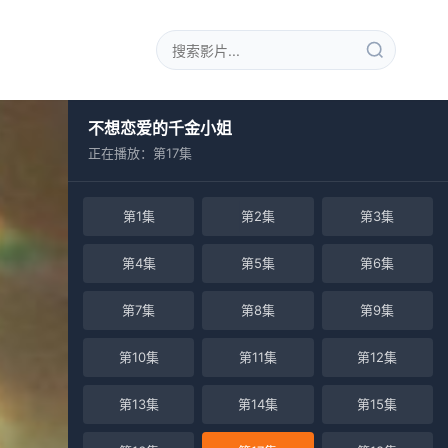
不想恋爱的千金小姐
正在播放：第17集
第1集
第2集
第3集
第4集
第5集
第6集
第7集
第8集
第9集
第10集
第11集
第12集
第13集
第14集
第15集