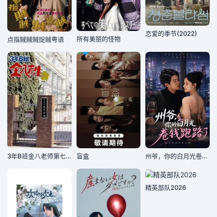
恋爱的季节(2022)
所有美丽的怪物
点指贼贼贼捉贼粤语
3年B班金八老师第七季
盲盒
州爷，你的白月光卷钱跑路了
精英部队2026