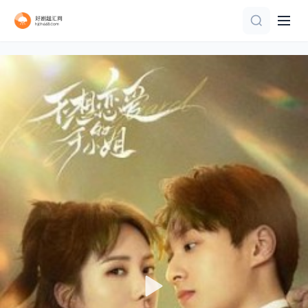
更新至第20集
完结
完结
全22集
更新至第12集
全集
全20集
完结
已完结 共6集
全集