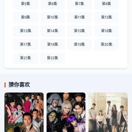
第5集
第6集
第7集
第8集
第9集
第10集
第11集
第12集
第13集
第14集
第15集
第16集
第17集
第18集
第19集
第20集
第21集
第22集
猜你喜欢