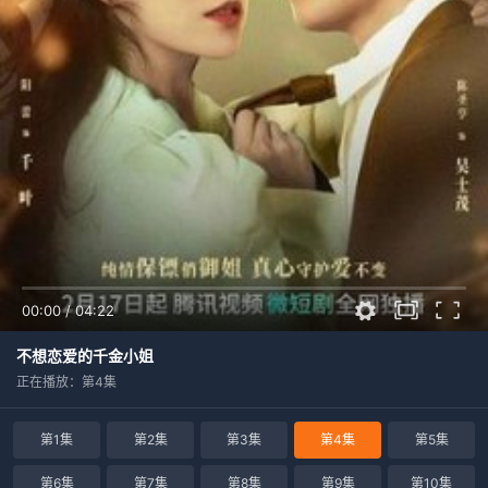
00:00
/
04:22
不想恋爱的千金小姐
正在播放：第4集
第1集
第2集
第3集
第4集
第5集
第6集
第7集
第8集
第9集
第10集