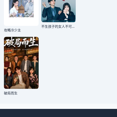
不生孩子的女人不可以吗
攻略冷少主
破局而生