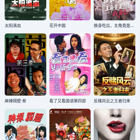
太阳滴血
花开中国
换身吃瓜，主角竟是我自己
麻辣隔壁·叁
看了又看国语第四部
反赌风云之王者归来