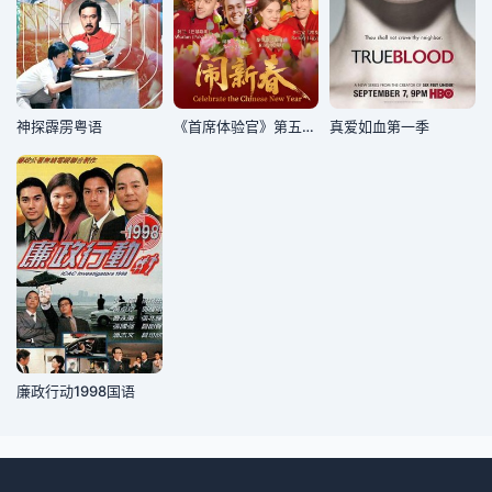
神探霹雳粤语
《首席体验官》第五季“闹新春”
真爱如血第一季
廉政行动1998国语