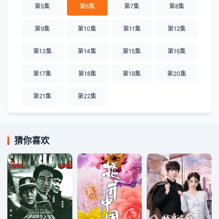
第5集
第6集
第7集
第8集
第9集
第10集
第11集
第12集
第13集
第14集
第15集
第16集
第17集
第18集
第19集
第20集
第21集
第22集
猜你喜欢