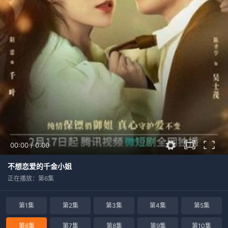
00:00
/
0:00
不想恋爱的千金小姐
正在播放：第6集
第1集
第2集
第3集
第4集
第5集
第6集
第7集
第8集
第9集
第10集