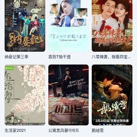
纳妾记第三季
直到T恤干透
八零辣妻，揣着四宝撩夫2第2季
生活家2021
公寓黑风暴아파트
鹅绒雪