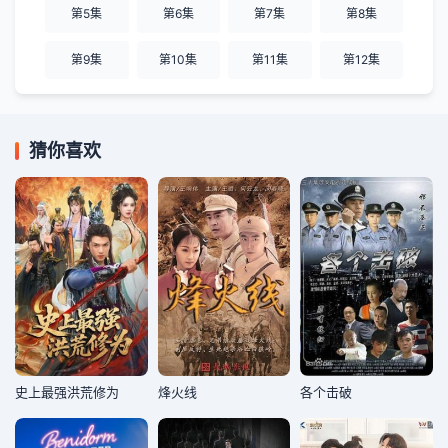
第5集
第6集
第7集
第8集
第9集
第10集
第11集
第12集
猜你喜欢
史上最强洪荒修为
烽火线
各个击破