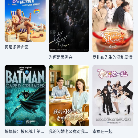
贝尼多姆命案
为何是吴秀在
罗扎布先生的混乱爱情
蝙蝠侠：披风战士第二季
我的闪婚老公竟对我蓄谋已久
幸福在一起