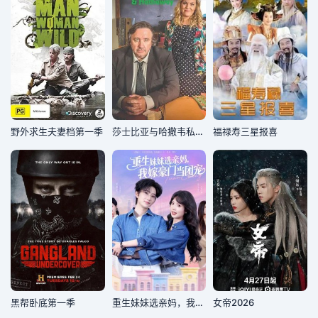
野外求生夫妻档第一季
莎士比亚与哈撒韦私人调查员第三季
福禄寿三星报喜
黑帮卧底第一季
重生妹妹选亲妈，我嫁豪门当团宠
女帝2026