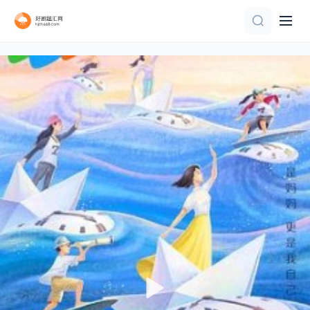
正片
更新HD
正片
更新HD
更新至高清
正片
正片
已完结