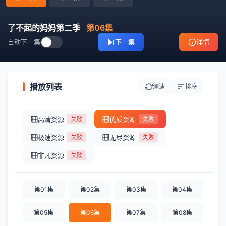
了不起的妈妈第二季
第06集
自动下一集
下一集
详情
播放列表
测速
排序
高清资源
优质资源
失败
失败
极速资源
无尽资源
失败
失败
非凡资源
失败
第01集
第02集
第03集
第04集
第05集
第06集
第07集
第08集