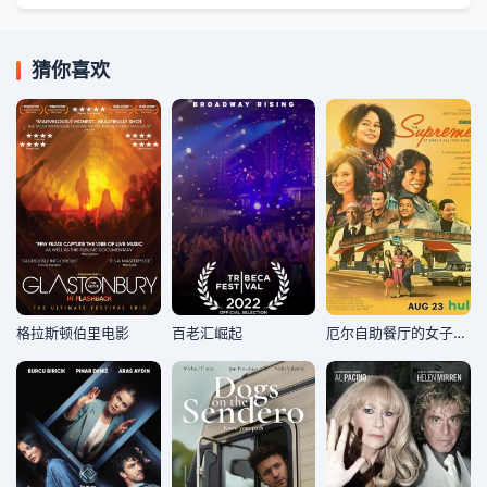
猜你喜欢
格拉斯顿伯里电影
百老汇崛起
厄尔自助餐厅的女子天团