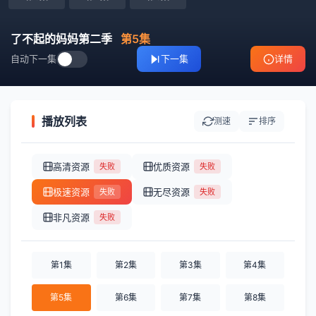
了不起的妈妈第二季
第5集
自动下一集
下一集
详情
播放列表
测速
排序
高清资源
优质资源
失败
失败
极速资源
无尽资源
失败
失败
非凡资源
失败
第1集
第2集
第3集
第4集
第5集
第6集
第7集
第8集