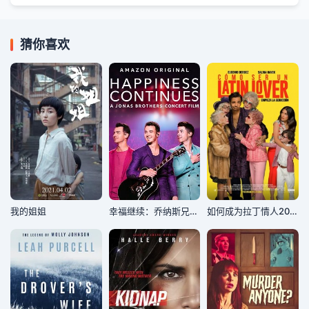
猜你喜欢
我的姐姐
幸福继续：乔纳斯兄弟巡演纪录片
如何成为拉丁情人2017