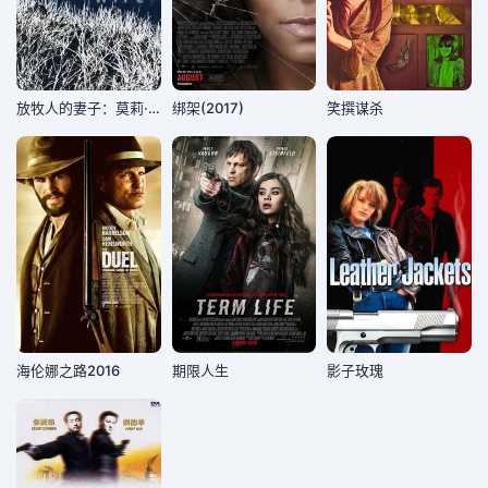
放牧人的妻子：莫莉·约翰逊的传奇故事
绑架(2017)
笑撰谋杀
海伦娜之路2016
期限人生
影子玫瑰