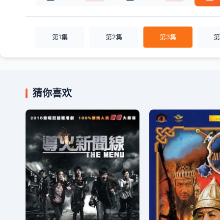
第1集
第2集
第3集
第
猜你喜欢