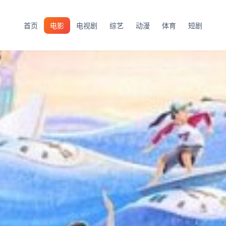
首页
电影
电视剧
综艺
动漫
体育
短剧