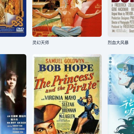
灵幻天师
烈血大风暴