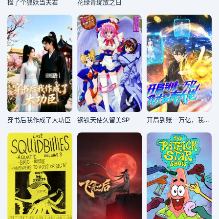
捡了个狐妖当夫君
花绿青绽放之日
穿书后我作成了大功臣
钢铁天使久留美SP
开局到账一万亿，我才是真大佬