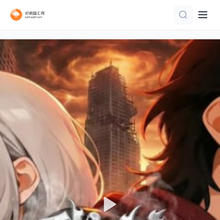
第13集
TC中字
连载中 连载到5集
第16集
完结
第40集已完结
已完结 共20集
第24集完结
第11集完结
第27集完结